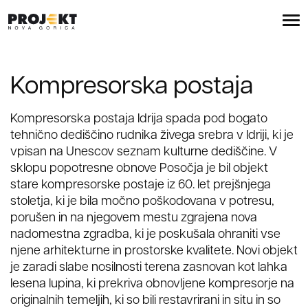
Skoči na vsebino
odpri
Kompresorska postaja
Kompresorska postaja Idrija spada pod bogato
tehnično dediščino rudnika živega srebra v Idriji, ki je
vpisan na Unescov seznam kulturne dediščine. V
sklopu popotresne obnove Posočja je bil objekt
stare kompresorske postaje iz 60. let prejšnjega
stoletja, ki je bila močno poškodovana v potresu,
porušen in na njegovem mestu zgrajena nova
nadomestna zgradba, ki je poskušala ohraniti vse
njene arhitekturne in prostorske kvalitete. Novi objekt
je zaradi slabe nosilnosti terena zasnovan kot lahka
lesena lupina, ki prekriva obnovljene kompresorje na
originalnih temeljih, ki so bili restavrirani in situ in so